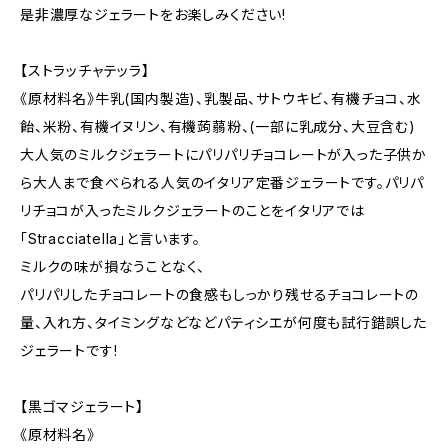
是非濃厚なジェラートをお楽しみください!
【ストラッチャテッラ】
《原材料名》牛乳(国内製造)、乳製品、サトウキビ、有機チョコ、水
飴、米粉、有機イヌリン、有機蒟蒻粉、(一部に乳成分、大豆含む)
大人気のミルクジェラートにパリパリチョコレートが入った子供か
ら大人まで食べられる人気のイタリア定番ジェラートです。パリパ
リチョコが入ったミルクジェラートのことをイタリアでは
「Stracciatella」と言います。
ミルクの味が損なうことなく、
パリパリしたチョコレートの食感もしっかり残せるチョコレートの
量、入れ方、タイミングなどなどパティシエが何度も試行錯誤した
ジェラートです!
【黒ゴマジェラート】
《原材料名》