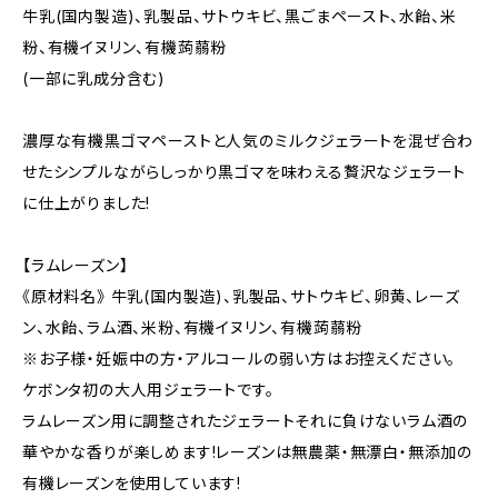
牛乳(国内製造)、乳製品、サトウキビ、黒ごまペースト、水飴、米
粉、有機イヌリン、有機蒟蒻粉
(一部に乳成分含む)
濃厚な有機黒ゴマペーストと人気のミルクジェラートを混ぜ合わ
せたシンプルながらしっかり黒ゴマを味わえる贅沢なジェラート
に仕上がりました!
【ラムレーズン】
《原材料名》 牛乳(国内製造)、乳製品、サトウキビ、卵黄、レーズ
ン、水飴、ラム酒、米粉、有機イヌリン、有機蒟蒻粉
※お子様・妊娠中の方・アルコールの弱い方はお控えください。
ケボンタ初の大人用ジェラートです。
ラムレーズン用に調整されたジェラートそれに負けないラム酒の
華やかな香りが楽しめます!レーズンは無農薬・無漂白・無添加の
有機レーズンを使用しています!