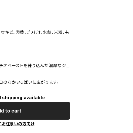
ウキビ、卵黄、ﾋﾟｽﾀﾁｵ、水飴、米粉、有
タチオペーストを練り込んだ濃厚なジェ
口のなかいっぱいに広がります。
l shipping available
d to cart
にお住まいの方向け