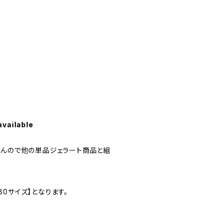
available
せんので他の単品ジェラート商品と組
0サイズ】となります。