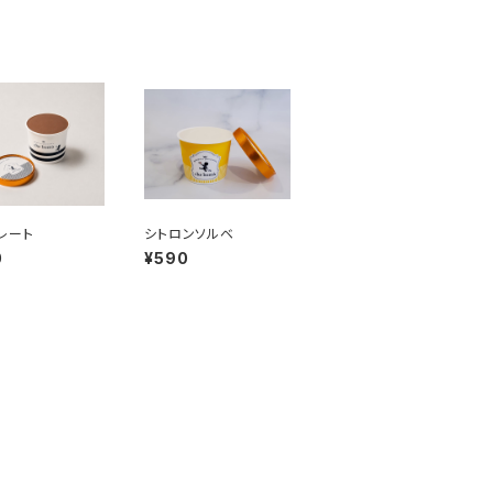
レート
シトロンソルベ
0
¥590