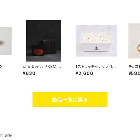
ツ
che bontà PREMIO
【ストラッチャテッラ】1リ
チョコ
～六甲山ウイスキー&
ットルバスケット
¥630
¥2,600
¥58
エスプレッソ～
商品一覧に戻る
づく表記